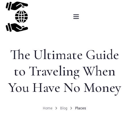
Αρχική
The Ultimate Guide
Ερωτηματολόγιο
to Traveling When
Εκπαιδευτικές δραστηριότητες
Δράσεις εξωστρέφειας
You Have No Money
Ερευνητικές δραστηριότητες
Home
Blog
Places
Βραβεία – Προβολή
Επικοινωνία